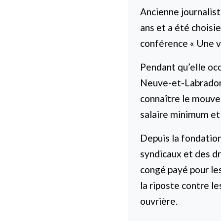
Ancienne journalist
ans et a été choisi
conférence « Une vi
Pendant qu’elle occ
Neuve-et-Labrador, 
connaître le mouve
salaire minimum et a
Depuis la fondation
syndicaux et des dro
congé payé pour les
la riposte contre l
ouvrière.