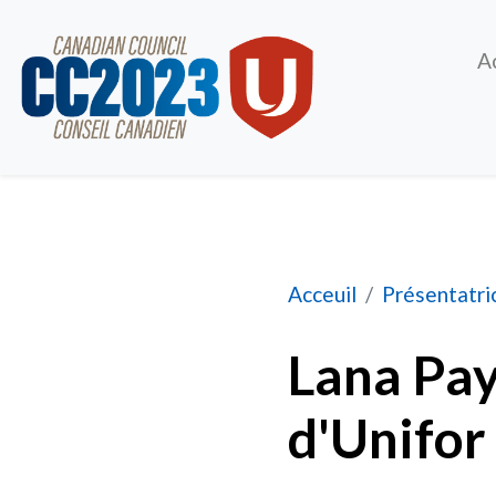
A
Lana Payne, Présid
Acceuil
Présentatri
Lana Pay
d'Unifor