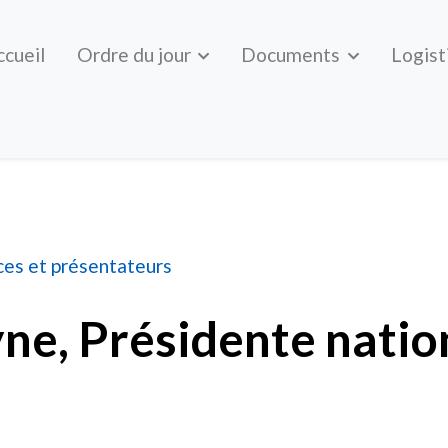
ccueil
Ordre du jour
Documents
Logist
ente nationale d'Unifor
ces et présentateurs
ne, Présidente natio